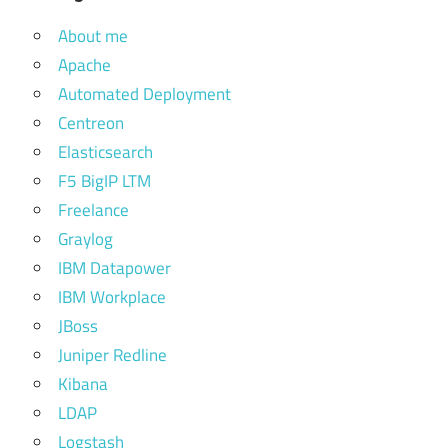
About me
Apache
Automated Deployment
Centreon
Elasticsearch
F5 BigIP LTM
Freelance
Graylog
IBM Datapower
IBM Workplace
JBoss
Juniper Redline
Kibana
LDAP
Logstash